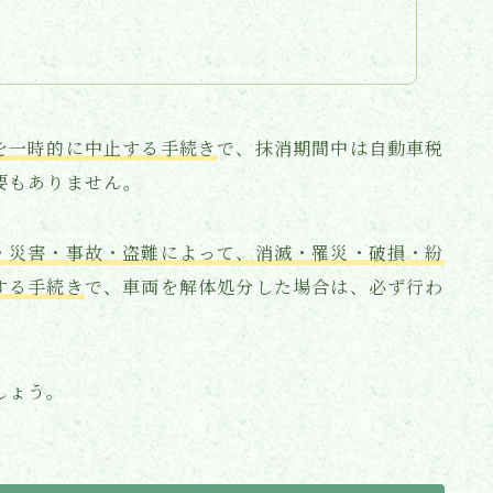
を一時的に中止する手続き
で、抹消期間中は自動車税
要もありません。
・災害・事故・盗難によって、消滅・罹災・破損・紛
する手続き
で、車両を解体処分した場合は、必ず行わ
しょう。