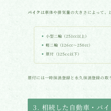
バイク
は車体や排気量の大きさによって、
小型二輪（251㏄以上）
軽二輪（126㏄〜250㏄）
原付（125cc以下）
原付には一時抹消登録と永久抹消登録の取
3. 相続した自動車・バ